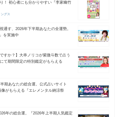
取り！ 初心者にも分かりやすい『李家幽竹
ィングス
視通す、2026年下半期あなたの全運勢。
」を実施中
いですか？】大串ノリコが紫微斗数で占う
トにて期間限定の特別鑑定がもらえる
年下半期あなたの総合運。公式占いサイト
画像がもらえる『エレメンタル納涼祭
、2026年の総合運。『2026年上半期人気鑑定