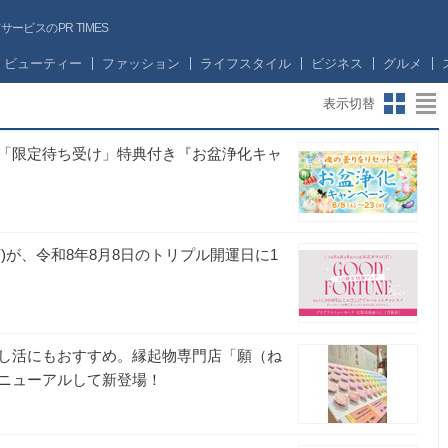
ビスのPR TIMES
ビューティー
ファッション
ライフスタイル
ビジネス
グルメ
表示切替
「限定待ち受け」特典付き『お盆浄化キャ
)が、令和8年8月8日のトリプル開運日に1
し活にもおすすめ。縁起物専門店「願（ね
ニューアルして新登場！