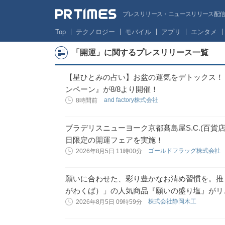
プレスリリース・ニュースリリース配信サー
Top
テクノロジー
モバイル
アプリ
エンタメ
「開運」に関するプレスリリース一覧
【星ひとみの占い】お盆の運気をデトックス！
ンペーン』が8/8より開催！
and factory株式会社
8時間前
ブラデリスニューヨーク京都髙島屋S.C.(百貨店
日限定の開運フェアを実施！
ゴールドフラッグ株式会社
2026年8月5日 11時00分
願いに合わせた、彩り豊かなお清め習慣を。推
がわくば）」の人気商品『願いの盛り塩』がリ
株式会社静岡木工
2026年8月5日 09時59分