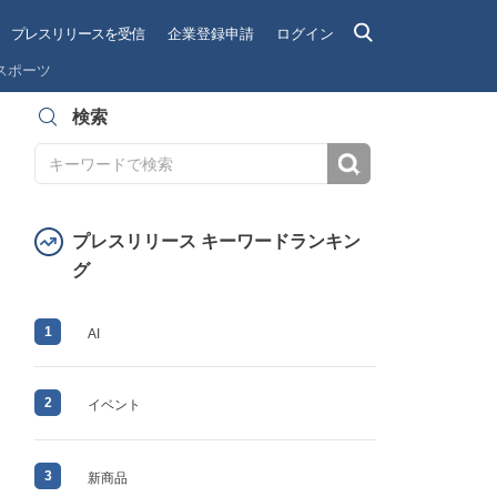
プレスリリースを受信
企業登録申請
ログイン
スポーツ
検索
検索
プレスリリース キーワードランキン
グ
1
AI
2
イベント
3
新商品