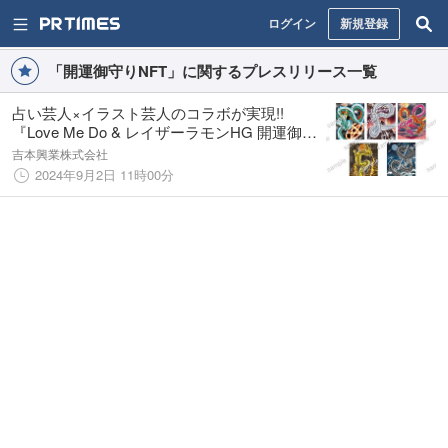
ログイン
新規登録
「開運御守りNFT」に関するプレスリリース一覧
占い芸人×イラスト芸人のコラボが実現!!
『Love Me Do & レイザーラモンHG 開運御守
りNFT』9月2日（月）よりNFTマーケットプ
吉本興業株式会社
レイス HEXAにて発売開始！
2024年9月2日 11時00分