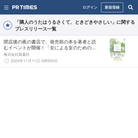
ログイン
新規登録
「隣人のうたはうるさくて、ときどきやさしい」に関する
プレスリリース一覧
閉店後の夜の書店で、発売前の本を著者と読
むイベントが開催！「女による女のためのR-
18文学賞」大賞受賞の注目作家による待望の
株式会社双葉社
最新刊！『隣人のうたはうるさくて、ときど
2024年11月11日 09時00分
きやさしい』白尾悠