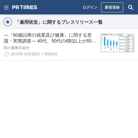
ログイン
新規登録
「雇用状況」に関するプレスリリース一覧
―「60歳以降の就業及び健康」に関する意
識・実態調査― 40代、50代の6割以上が60歳
以降も働き続けたい 40代-70代が考える60歳
味の素株式会社
以降の就業における不安の第1位は雇用先より
2015年10月28日 11時00分
も『体力』