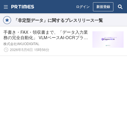
ログイン
新規登録
「非定型データ」に関するプレスリリース一覧
手書き・FAX・領収書まで、「データ入力業
務の完全自動化」 VLMベースAI-OCRプラッ
トフォーム「Papers GO AI」提供開始
株式会社AKUODIGITAL
2026年5月6日 15時56分