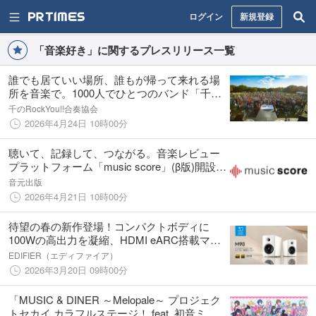
ログイン
新規登録
「音楽好き」に関するプレスリリース一覧
誰でも居ていい場所、誰もが帰って来れる場
所を音楽で。1000人でひとつのバンド「千の
RockYou!!」2026年開催決定、継続プロジェ
千のRockYou!!合奏協会
クト始動。
2026年4月24日 10時00分
聴いて、記録して、つながる。音楽レビュー
プラットフォーム「music score」(β版)開設の
お知らせ
音元出版
2026年4月21日 10時00分
待望の春の新作登場！コンパクトボディに
100Wの高出力を凝縮、HDMI eARC搭載マル
チスピーカー「M90」3月20日（金）より発
EDIFIER（エディファイア）
売。新生活応援セールも同時開催！
2026年3月20日 09時00分
「MUSIC & DINER ～Melopale～ プロジェク
トセカイ カラフルステージ！ feat. 初音ミ