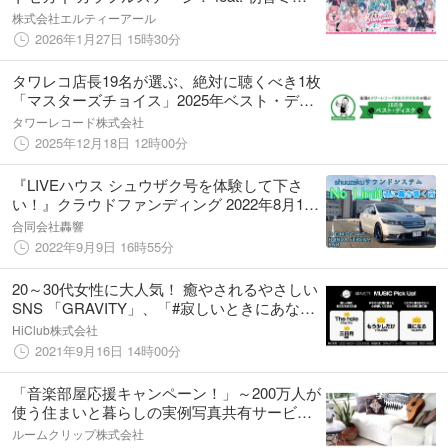
ク」期間限定オープン！！
株式会社エルティーアール
2026年1月27日 15時30分
タワレコ店長19名が選ぶ、絶対に聴くべき1枚
「マスターズチョイス」2025年ベスト・ディ
スク
タワーレコード株式会社
2025年12月18日 12時00分
『LIVEハウス シュウザク号を体験して下さ
い！』クラウドファンディング 2022年8月17
日～9/28(水)23:00終了
合同会社轟響
2022年9月9日 16時55分
20～30代女性に大人気！ 癒やされるやさしい
SNS 「GRAVITY」、「#寂しいときにあなた
を支えた曲」など音楽について大調査！
HiClub株式会社
2021年9月16日 14時00分
「音楽部屋応援キャンペーン！」～200万人が
使う住まいと暮らしの実例写真共有サービス
「RoomClip」～
ルームクリップ株式会社