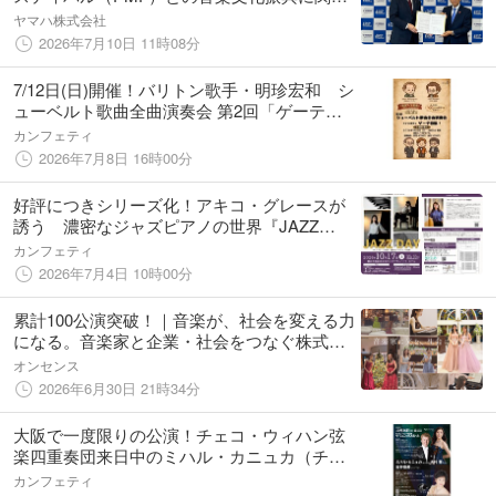
る連携協定を締結
ヤマハ株式会社
2026年7月10日 11時08分
7/12日(日)開催！バリトン歌手・明珍宏和 シ
ューベルト歌曲全曲演奏会 第2回「ゲーテ特
集！」赤坂ストラドホールにて、チケット販
カンフェティ
売中
2026年7月8日 16時00分
好評につきシリーズ化！アキコ・グレースが
誘う 濃密なジャズピアノの世界『JAZZ
DAY』開催決定
カンフェティ
2026年7月4日 10時00分
累計100公演突破！｜音楽が、社会を変える力
になる。音楽家と企業・社会をつなぐ株式会
社On-Senseの挑戦
オンセンス
2026年6月30日 21時34分
大阪で一度限りの公演！チェコ・ウィハン弦
楽四重奏団来日中のミハル・カニュカ（チェ
ロ）と日本の実力派演奏家が贈る珠玉の一夜
カンフェティ