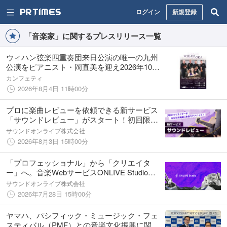
ログイン
新規登録
「音楽家」に関するプレスリリース一覧
ウィハン弦楽四重奏団来日公演の唯一の九州
公演をピアニスト・岡直美を迎え2026年10月
開催決定
カンフェティ
2026年8月4日 11時00分
プロに楽曲レビューを依頼できる新サービス
「サウンドレビュー」がスタート！初回限定
割引キャンペーン中！【ONLIVE Studio】
サウンドオンライブ株式会社
2026年8月3日 15時00分
「プロフェッショナル」から「クリエイタ
ー」へ。音楽WebサービスONLIVE Studio内
の名称を変更
サウンドオンライブ株式会社
2026年7月28日 15時00分
ヤマハ、パシフィック・ミュージック・フェ
スティバル（PMF）との音楽文化振興に関す