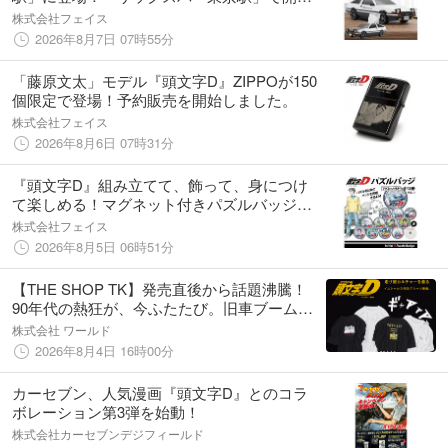
催！！８月上旬～
株式会社フェイス
2026年8月7日 07時55分
「藤原文太」モデル『頭文字D』ZIPPOが150
個限定で登場！予約販売を開始しました。
株式会社フェイス
2026年8月6日 07時31分
『頭文字D』組み立てて、飾って、身につけ
て楽しめる！マグネット付きパズルバッジ全
12種、予約販売開始！
株式会社フェイス
2026年8月5日 06時51分
【THE SHOP TK】発売直後から話題沸騰！
90年代の熱狂が、今ふたたび。旧車ブームに
刺さる『頭文字D』別注Tシャツが8月3日(月)
株式会社 ワールド
より店頭に登場!
2026年8月4日 16時00分
カーセブン、人気漫画『頭文字D』とのコラ
ボレーション第3弾を始動！
株式会社カーセブンデジフィールド