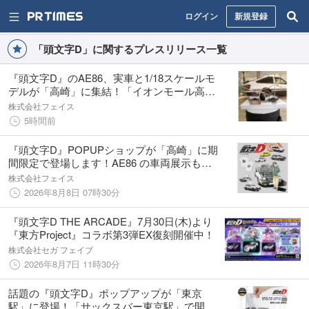
ログイン
新規登録
「頭文字D」に関するプレスリリース一覧
『頭文字D』のAE86、実車と1/18スケールモ
デルが「高崎」に集結！「イオンモール高
崎」で展示・販売決定！
株式会社フェイス
5時間前
『頭文字D』POPUPショップが「高崎」に期
間限定で登場します！AE86 の車両展示も。
（2026/8/11～8/20）
株式会社フェイス
2026年8月8日 07時30分
『頭文字D THE ARCADE』7月30日(木)より
『東方Project』コラボ第3弾EX復刻開催中！
株式会社セガ フェイブ
2026年8月7日 11時30分
話題の『頭文字D』ポップアップが「東京
駅」に登場！「サックスバー東京駅」で開