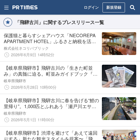
ログイン
新規登録
「飛騨古川」に関するプレスリリース一覧
保護猫と暮らすシェアハウス「NECOREPA
APARTMENT HOTEL」ふるさと納税を活用
して飛騨古川に誕生。6月19日・20日にオー
株式会社ネコリパブリック
プンハウス開催
2026年6月9日 14時52分
【岐阜県飛騨市】飛騨古川の「生きた町並
み」の真髄に迫る。町並みガイドブック『飛
騨古川タウントレイル３』が待望の発売開
岐阜県飛騨市
始！
2026年5月28日 10時00分
【岐阜県飛騨市】飛騨古川に春を告げる“鯉の
里帰り”。1,000匹とふれあう「瀬戸川エサや
り体験」が待望の再開！～400年の歴史を持つ
岐阜県飛騨市
水路で、新緑と鯉の躍動に包まれる散策を
2026年5月1日 11時00分
【岐阜県飛騨市】渋滞を避けて「あえて遠回
りする」新たな観光スタイルを提案〜「飛騨