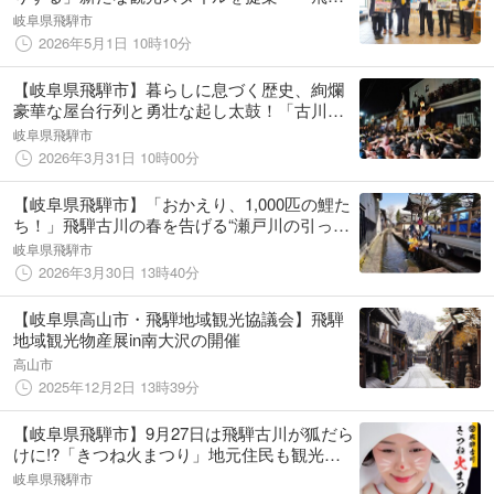
ぐるっとスタンプラリー」5月1日より開始。
岐阜県飛騨市
賑わいの北、癒しの南。あなたはどっち？
2026年5月1日 10時10分
【岐阜県飛騨市】暮らしに息づく歴史、絢爛
豪華な屋台行列と勇壮な起し太鼓！「古川
祭」が4月19日・20日に開幕
岐阜県飛騨市
2026年3月31日 10時00分
【岐阜県飛騨市】「おかえり、1,000匹の鯉た
ち！」飛騨古川の春を告げる“瀬戸川の引っ越
し”が4月4日（土）に開催します
岐阜県飛騨市
2026年3月30日 13時40分
【岐阜県高山市・飛騨地域観光協議会】飛騨
地域観光物産展in南大沢の開催
高山市
2025年12月2日 13時39分
【岐阜県飛騨市】9月27日は飛騨古川が狐だら
けに!?「きつね火まつり」地元住民も観光客
もどなたでも狐に扮して参加できる幻想的な
岐阜県飛騨市