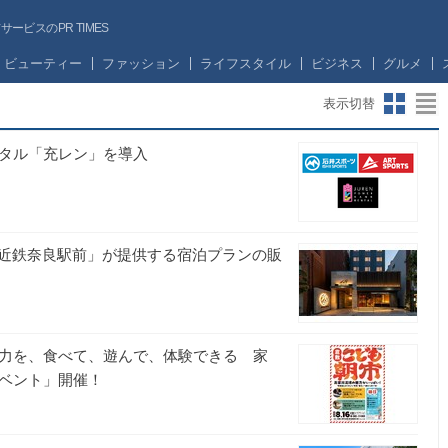
ビスのPR TIMES
ビューティー
ファッション
ライフスタイル
ビジネス
グルメ
表示切替
ンタル「充レン」を導入
近鉄奈良駅前」が提供する宿泊プランの販
魅力を、食べて、遊んで、体験できる 家
イベント」開催！