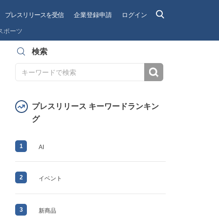
プレスリリースを受信
企業登録申請
ログイン
スポーツ
検索
検索
プレスリリース キーワードランキン
グ
1
AI
2
イベント
3
新商品