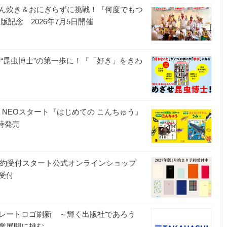
ん炊き＆おにぎらずに挑戦！『何度でもつ
記念 2026年7月5日開催
“昆虫博士”の第一歩に！『「好き」をきわ
 NEOスタート『はじめての こんちゅう』
時発売
予約受付スタート公式オンラインショップ
受付
レートロゴ刷新 ～輝く出版社であろう
業展開に挑む