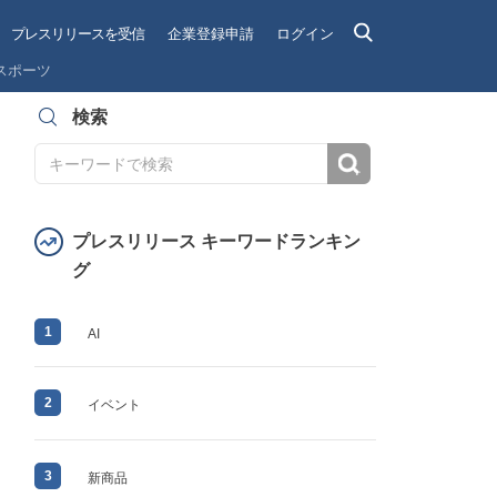
プレスリリースを受信
企業登録申請
ログイン
スポーツ
検索
検索
プレスリリース キーワードランキン
グ
1
AI
2
イベント
3
新商品