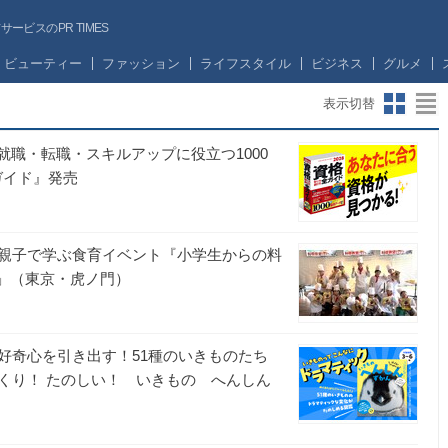
ビスのPR TIMES
ビューティー
ファッション
ライフスタイル
ビジネス
グルメ
表示切替
就職・転職・スキルアップに役立つ1000
ガイド』発売
親子で学ぶ食育イベント『小学生からの料
o」（東京・虎ノ門）
社
好奇心を引き出す！51種のいきものたち
くり！ たのしい！ いきもの へんしん