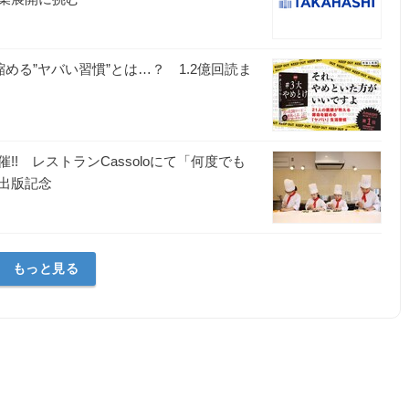
める”ヤバい習慣”とは…？ 1.2億回読ま
! レストランCassoloにて「何度でも
出版記念
もっと見る