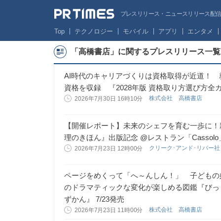
プレスリリース・ニュースリリース配信サー
Top
テクノロジー
モバイル
アプリ
エンタメ
「高橋書店」に関するプレスリリース一覧
AI時代のキャリアづくりは資格取得が近道！ 
資格を収録 『2028年版 資格取り方選び方全
株式会社 高橋書店
2026年7月30日 16時10分
【開催レポート】未来のシェフを育む一歩に！
理のきほん』出版記念 @レストラン「Cassol
クリーク･アンド･リバー
2026年7月23日 12時00分
ページをめくって「へ～んしん！」 子どもの
のドラマティックな変化が楽しめる図鑑『びっ
ずかん』 7/23発売
株式会社 高橋書店
2026年7月23日 11時00分