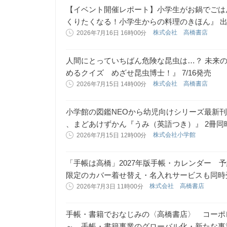
【イベント開催レポート】小学生がお鍋でごは
くりたくなる！小学生からの料理のきほん』 出版
株式会社 高橋書店
2026年7月16日 16時00分
人間にとっていちばん危険な昆虫は…？ 未来の
めるクイズ めざせ昆虫博士！』 7/16発売
株式会社 高橋書店
2026年7月15日 14時00分
小学館の図鑑NEOから幼児向けシリーズ最新刊
、まどあけずかん『うみ（英語つき）』 2冊同
株式会社小学館
2026年7月15日 12時00分
「手帳は高橋」2027年版手帳・カレンダー 
限定のカバー着せ替え・名入れサービスも同時
株式会社 高橋書店
2026年7月3日 11時00分
手帳・書籍でおなじみの〈高橋書店〉 コーポ
～ 手帳・書籍事業のグローバル化・新たな事