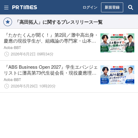
ログイン
新規登録
「高田拓人」に関するプレスリリース一覧
『たかたくんが聞く！』第2回／灘中高出身・
慶應の現役学生が、組織論の専門家・山本伸
一に"本音"で迫る ― 6/4(木)13時 生配信
Aoba-BBT
2026年6月2日 09時34分
『ABS Business Open 2027』学生エバンジェ
リストに灘高第73代生徒会長・現役慶應理工
生のAIエンジニア 高田拓人氏が就任
Aoba-BBT
2026年5月29日 10時20分