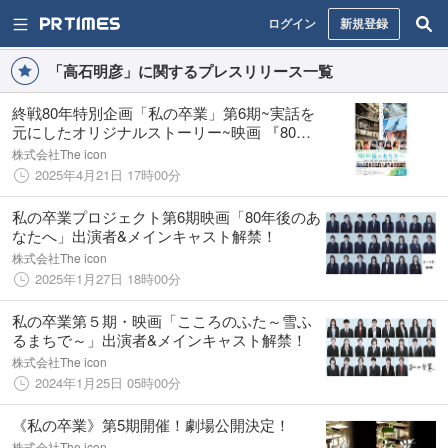
ログイン
新規登録
「高石明彦」に関するプレスリリース一覧
終戦80年特別企画「私の卒業」第6期~実話を
元にしたオリジナルストーリー~映画 『80年
後のあなたへ』主題歌は乃紫、本予告公開！
株式会社The icon
2025年4月21日 17時00分
私の卒業プロジェクト第6期映画「80年後のあ
なたへ」出演者&メインキャスト解禁！
株式会社The icon
2025年1月27日 18時00分
私の卒業第５期・映画「こころのふた～雪ふ
るまちで～」出演者&メインキャスト解禁！
株式会社The icon
2024年1月25日 05時00分
《私の卒業》第5期開催！劇場公開決定！
株式会社The icon