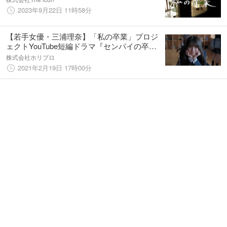
2023年9月22日 11時58分
【若手女優・三浦理奈】「私の卒業」プロジ
ェクトYouTube短編ドラマ『センパイの卒業
式』で初主演！
株式会社ホリプロ
2021年2月19日 17時00分