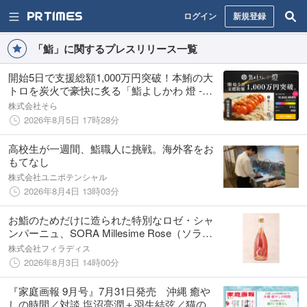
ログイン
新規登録
「鮨」に関するプレスリリース一覧
開始5日で支援総額1,000万円突破！本鮪の大
トロを炭火で豪快に炙る「鮨よしかわ 燈 -
AKARI- 銀座」、進化し続ける鮨体験を銀座か
株式会社そら
ら。
2026年8月5日 17時28分
高校生が一週間、鮨職人に挑戦。海外客をお
もてなし
株式会社ユニポテンシャル
2026年8月4日 13時03分
お鮨のためだけに造られた特別なロゼ・シャ
ンパーニュ、SORA Millesime Rose（ソラ・
ミレジム・ロゼ）8月3日（月）発売
株式会社フィラディス
2026年8月3日 14時00分
『家庭画報 9月号』7月31日発売 沖縄 癒や
しの時間／対談 塩沼亮潤＋羽生結弦／猫のい