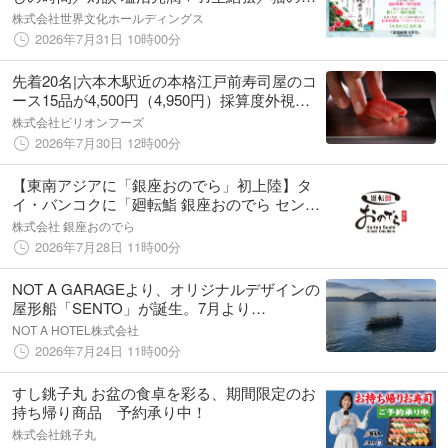
る暮らし／新しい”鮨の聖地”へほか
株式会社世界文化ホールディングス
2026年7月31日 10時00分
先着20名|六本木駅近の本格江戸前寿司屋のコ
ース15品が4,500円（4,950円）採算度外視で
堪能──19,000人超が通ったカゲロウプロジェ
株式会社ビリオンフーズ
クトがさらなる高みへ──「シン・カゲロウコ
2026年7月30日 12時00分
ース」
【東南アジアに「銀座おのでら」初上陸】タ
イ・バンコクに「廻転鮨 銀座おのでら セント
ラルワールド店」が7月28日（火）グランド
株式会社 銀座おのでら
OPEN！
2026年7月28日 11時00分
NOT A GARAGEより、オリジナルデザインの
屋形船「SENTO」が誕生。7月より
SETOUCHIで運航開始。海上ならではの新た
NOT A HOTEL株式会社
な食体験を提供
2026年7月24日 11時00分
すし銚子丸 お盆の食卓を彩る、期間限定のお
持ち帰り商品 予約承り中！
株式会社銚子丸