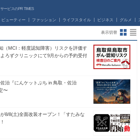
ビスのPR TIMES
ビューティー
ファッション
ライフスタイル
ビジネス
グルメ
表示切替
知（MCI：軽度認知障害）リスクを評価す
 よろずクリニックにて9月からの予約受付
・佐治『にんケットぷち in 鳥取・佐治
決定〜
8/8(土)全面改装オープン！「すたみな
動！