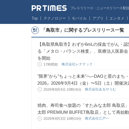
プレスリリース・ニュースリリース配信サー
Top
テクノロジー
モバイル
アプリ
エンタメ
「鳥取市」に関するプレスリリース一覧
【鳥取県鳥取市】わずか6mLの採血でがん・認
る「メタロ・バランス検査」、医療法人医新会
を開始
株式会社レナテック
17時間前
"限界"から"ちょっと未来"へ─DAOと星のまち
2026』2026年9月4日（金）〜5日（土）開催
株式会社あるやうむ
2026年8月4日 10時16分
焼肉、寿司食べ放題の「すたみな太郎 鳥取店」が
太郎 PREMIUM BUFFET鳥取店」として再始
株式会社江戸一
2026年8月3日 10時10分