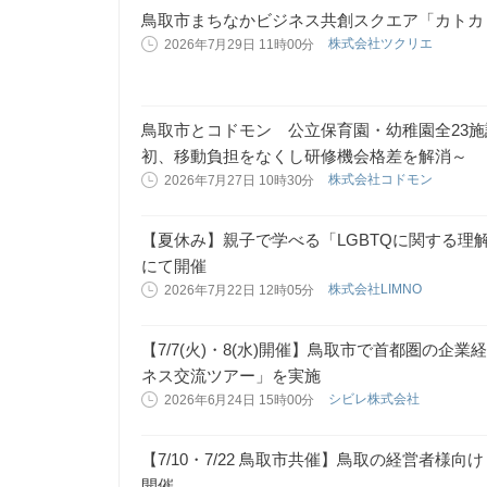
鳥取市まちなかビジネス共創スクエア「カトカ
株式会社ツクリエ
2026年7月29日 11時00分
鳥取市とコドモン 公立保育園・幼稚園全23
初、移動負担をなくし研修機会格差を解消～
株式会社コドモン
2026年7月27日 10時30分
【夏休み】親子で学べる「LGBTQに関する理解
にて開催
株式会社LIMNO
2026年7月22日 12時05分
【7/7(火)・8(水)開催】鳥取市で首都圏の企
ネス交流ツアー」を実施
シビレ株式会社
2026年6月24日 15時00分
【7/10・7/22 鳥取市共催】鳥取の経営者様向け
開催