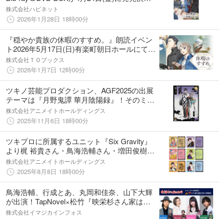
定！！
株式会社ハピネット
2026年1月28日 18時00分
『穏やか貴族の休暇のすすめ。』朗読イベン
ト2026年5月17日(日)有楽町朝日ホールにて上
演決定！
株式会社ＴＯブックス
2026年1月7日 12時00分
ツキノ芸能プロダクション、AGF2025の出展
テーマは『月野鬼譚 華月陰陽録』！そのミニ
ドラマへの出演と主題歌「華月双命」を歌う
株式会社アニメイトホールディングス
鳥海浩輔さんと前野智昭さんの収録後インタ
2025年11月6日 18時00分
ビューが到着！
ツキプロに所属するユニット『Six Gravity』
より梶 裕貴さん・鳥海浩輔さん・増田俊樹さ
ん・前野智昭さん・細谷佳正さん・KENNさ
株式会社アニメイトホールディングス
んの「宵祭り」収録後インタビューが到着！
2025年8月8日 18時00分
鳥海浩輔、行成とあ、丸岡和佳奈、山下大輝
が出演！TapNovel×松竹『映栄杉さん家はお
侍』がショートアニメ化！
株式会社イマジカインフォス