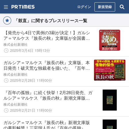
ログイン
新規登録
「鼓直」に関するプレスリリース一覧
【発売から4日で異例の3刷が決定！】ガルシ
ア＝マルケス『族長の秋』文庫版が全国書店
で続々売上1位！
株式会社新潮社
2025年3月4日 15時13分
ガルシア＝マルケス『族長の秋』文庫版、本
日発売！破天荒な独裁者を描いた、『百年の
孤独』を凌駕する怪物的傑作。
株式会社新潮社
2025年2月28日 11時00分
『百年の孤独』に続く快挙！2月28日発売、ガ
ルシア＝マルケス『族長の秋』新潮文庫版の
発売前重版が決定！
株式会社新潮社
2025年2月21日 11時00分
ガルシア＝マルケス『族長の秋』新潮文庫版
の書影解禁！三宅瑠人氏が『百年の孤独』に