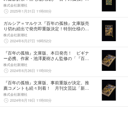
続き装画を担当。解説は池澤夏樹氏による書
株式会社新潮社
き下ろしを収録。
2025年1月31日 11時00分
ガルシア＝マルケス『百年の孤独』文庫版売
り切れ続出で発売即重版決定！特別仕様の金
スピンも継続。
株式会社新潮社
2024年6月27日 16時52分
『百年の孤独』文庫版、本日発売！ ビギナ
ー必携、作家・池澤夏樹さん監修の「『百年
の孤独』読み解き支援キット」を無償配布。
株式会社新潮社
解説は筒井康隆氏。
2024年6月26日 11時00分
『百年の孤独』文庫版、事前重版が決定。推
薦コメントも続々到着！ 月刊文芸誌「新
潮」2024年8月号は特集「『百年の孤独』と
株式会社新潮社
出会い直す」
2024年6月19日 11時00分