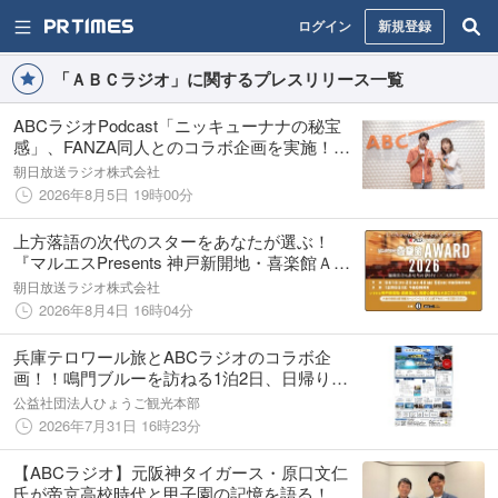
ログイン
新規登録
「ＡＢＣラジオ」に関するプレスリリース一覧
ABCラジオPodcast「ニッキューナナの秘宝
感」、FANZA同人とのコラボ企画を実施！リ
スナーと一緒に、新たな”性癖“を開拓！？
朝日放送ラジオ株式会社
2026年8月5日 19時00分
上方落語の次代のスターをあなたが選ぶ！
『マルエスPresents 神戸新開地・喜楽館ＡＷ
ＡＲＤ２０２６』予選出場者＆予選ルール決
朝日放送ラジオ株式会社
定！観覧審査員の募集は8月11日（火）必着！
2026年8月4日 16時04分
兵庫テロワール旅とABCラジオのコラボ企
画！！鳴門ブルーを訪ねる1泊2日、日帰りツ
アー
公益社団法人ひょうご観光本部
2026年7月31日 16時23分
【ABCラジオ】元阪神タイガース・原口文仁
氏が帝京高校時代と甲子園の記憶を語る！特