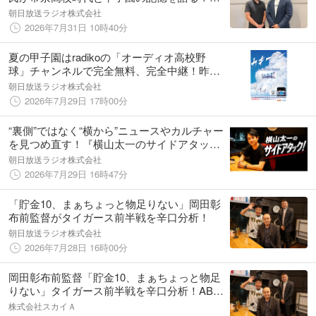
別番組『甲子園 あの夏の記憶』 8月1日（土）
朝日放送ラジオ株式会社
放送決定
2026年7月31日 10時40分
夏の甲子園はradikoの「オーディオ高校野
球」チャンネルで完全無料、完全中継！昨年
大会中継の再配信など、音声コンテンツもま
朝日放送ラジオ株式会社
すます充実！
2026年7月29日 17時00分
“裏側”ではなく“横から”ニュースやカルチャー
を見つめ直す！『横山太一のサイドアタッ
ク！』がABCラジオ「金曜スペシャル」で全3
朝日放送ラジオ株式会社
回放送
2026年7月29日 16時47分
「貯金10、まぁちょっと物足りない」岡田彰
布前監督がタイガース前半戦を辛口分析！
朝日放送ラジオ株式会社
2026年7月28日 16時00分
岡田彰布前監督「貯金10、まぁちょっと物足
りない」タイガース前半戦を辛口分析！ABC
ラジオ×スカイA共同特別番組『教えて岡田さ
株式会社スカイＡ