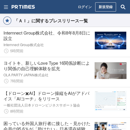
ログイン
新規登録
「ＡＩ」に関するプレスリリース一覧
Internnect Group株式会社、令和8年8月8日に
設立
Internnect Group株式会社
5時間前
ヨイトキ、新しいLove Type 16関係診断によ
り関係の自己理解体験を拡充
OLA PARTY JAPAN株式会社
7時間前
【ドローン✖️AI】ドローン操縦をAIがアドバ
イス「AIコーチ」をリリース
一般社団法人日本ドローンビジネスサポート協会
8時間前
困っている外国人旅行者に接した・見かけた
会員の95.6％が「助けたい」日本滞在経験の