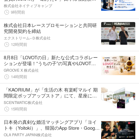
ある外国人講師の95.7％は「もっと気軽に声
株式会社ネイティブキャンプ
をかけてほしい」
9時間前
株式会社日本レースプロモーションと共同研
究開発契約を締結
エクストリーム−Ｄ株式会社
12時間前
8月8日「LOVOTの日」新たな公式コラボレー
ションが登場！“うちの子”の写真やLOVOT公
式スタンプで、世界にひとつだけのオリジナ
GROOVE X 株式会社
ルグッズが作れる「ファンクリ」
14時間前
×『LOVOT』がスタート
「KAORIUM」が「生活の木 有楽町マルイ 期
間限定ポップアップストア」にて、星座に基
づくエレメントを取り入れた香り体験を提供
SCENTMATIC株式会社
15時間前
日本発の真剣な婚活マッチングアプリ「ヨイ
トキ（Yoitoki）」、韓国のApp Store・Google
Playで正式配信開始
OLA PARTY JAPAN株式会社