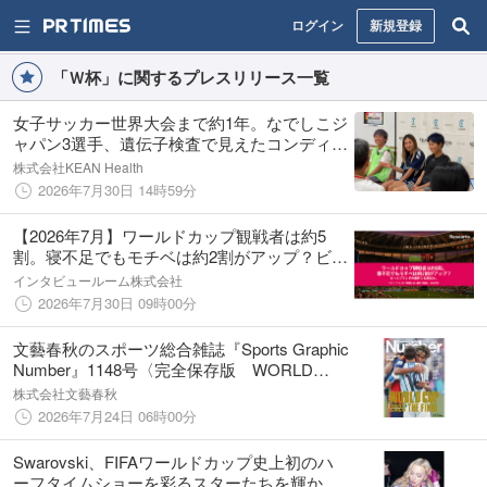
ログイン
新規登録
「Ｗ杯」に関するプレスリリース一覧
女子サッカー世界大会まで約1年。なでしこジ
ャパン3選手、遺伝子検査で見えたコンディシ
ョニングを語る
株式会社KEAN Health
2026年7月30日 14時59分
【2026年7月】ワールドカップ観戦者は約5
割。寝不足でもモチベは約2割がアップ？ビー
ルブランドの選択にも変化か。
インタビュールーム株式会社
2026年7月30日 09時00分
文藝春秋のスポーツ総合雑誌『Sports Graphic
Number』1148号〈完全保存版 WORLD
CUP 2026 THE FINAL 北中米W杯総集編〉
株式会社文藝春秋
が7月24日（金）発売！
2026年7月24日 06時00分
Swarovski、FIFAワールドカップ史上初のハ
ーフタイムショーを彩るスターたちを輝かせ