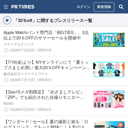
ログイン
新規登録
「20％off」に関するプレスリリース一覧
Apple Watchバンド専門店「BELTIES」、2点
以上で20％OFFのサマーセールを開催中
メディアエクシード
2026年7月22日 13時00分
【7/10(金)より】NYオンラインにて『夏トッ
プスまとめ買い 最大20％OFFキャンペーン』
開催！
株式会社ダイドーフォワード
2026年7月10日 14時00分
【Qoo10メガ割限定】『めざましテレビ』
『ZIP!』でも紹介された自撮りモニター
「Camee」シリーズがQoo10メガ割に登場
KEIYO
2026年5月29日 10時00分
【ワンダード / セール】夏の撮影と旅を「ロ
ーグスリング」でもっと軽快に！人気のスリ