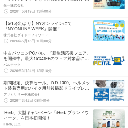
ングバッグが20%OFFとなる期間限定セール
銀一株式会社
を開催
2026年5月19日 13時00分
【5/15(金)より】NYオンラインにて
『NY.ONLINE WEEK』開催！
株式会社ダイドーフォワード
2026年5月15日 10時00分
中古パソコンPCバル、『新生活応援フェア』
を開催中。最大15%OFFのフェア対象品に加
え、最大20%OFF（※割引併用時）の限定商品
バルテック
を追加。人気商品を含むセール対象アイテム
2026年3月24日 12時10分
数をさらに拡大。
期間限定、決算セール。ＤD-1000、ヘルメッ
ト装着専用のバイク用前後撮影ドライブレコ
ーダー
アサヒリサーチ株式会社
2026年3月2日 08時40分
iHerb、大型キャンペーン「iHerb ブランドウ
ィーク」を日本初開催！
iHerb, LLC.