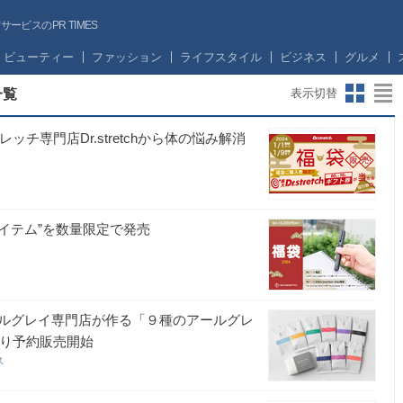
ビスのPR TIMES
ビューティー
ファッション
ライフスタイル
ビジネス
グルメ
一覧
表示切替
チ専門店Dr.stretchから体の悩み解消
アイテム”を数量限定で発売
ルグレイ専門店が作る「９種のアールグレ
より予約販売開始
ス