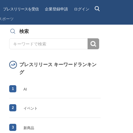
プレスリリースを受信
企業登録申請
ログイン
スポーツ
検索
検索
プレスリリース キーワードランキン
グ
1
AI
2
イベント
3
新商品