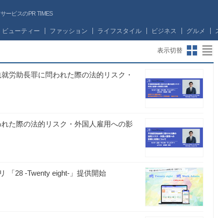
ビスのPR TIMES
ビューティー
ファッション
ライフスタイル
ビジネス
グルメ
表示切替
不法就労助長罪に問われた際の法的リスク・
問われた際の法的リスク・外国人雇用への影
-Twenty eight-」提供開始