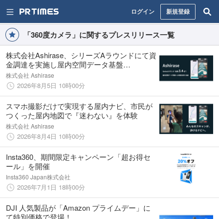
ログイン
新規登録
「360度カメラ」に関するプレスリリース一覧
株式会社Ashirase、シリーズAラウンドにて資
金調達を実施し屋内空間データ基盤
「IndoorFlow」の社会実装を加速
株式会社 Ashirase
2026年8月5日 10時00分
スマホ撮影だけで実現する屋内ナビ、市民が
つくった屋内地図で『迷わない』を体験
株式会社 Ashirase
2026年8月4日 10時00分
Insta360、期間限定キャンペーン「超お得セ
ール」を開催
Insta360 Japan株式会社
2026年7月1日 18時00分
DJI 人気製品が「Amazon プライムデー」に
て特別価格で登場！