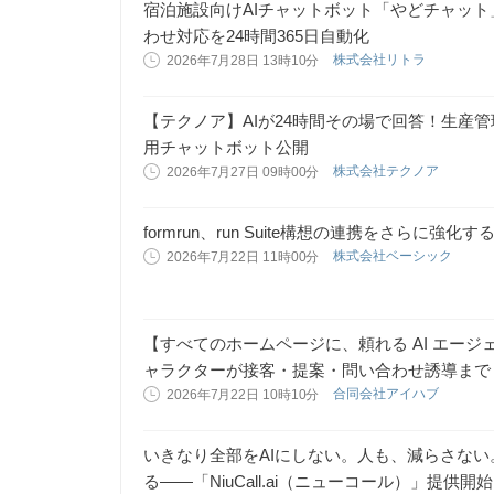
宿泊施設向けAIチャットボット「やどチャッ
わせ対応を24時間365日自動化
株式会社リトラ
2026年7月28日 13時10分
【テクノア】AIが24時間その場で回答！生産管理
用チャットボット公開
株式会社テクノア
2026年7月27日 09時00分
formrun、run Suite構想の連携をさらに強
株式会社ベーシック
2026年7月22日 11時00分
【すべてのホームページに、頼れる AI エージェ
ャラクターが接客・提案・問い合わせ誘導まで！
合同会社アイハブ
2026年7月22日 10時10分
いきなり全部をAIにしない。人も、減らさない
る――「NiuCall.ai（ニューコール）」提供開