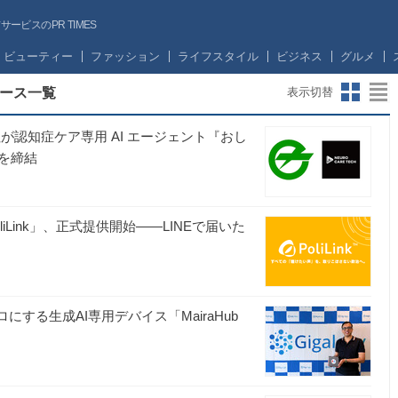
ビスのPR TIMES
ビューティー
ファッション
ライフスタイル
ビジネス
グルメ
リース一覧
表示切替
会社が認知症ケア専用 AI エージェント『おし
を締結
Link」、正式提供開始――LINEで届いた
にする生成AI専用デバイス「MairaHub