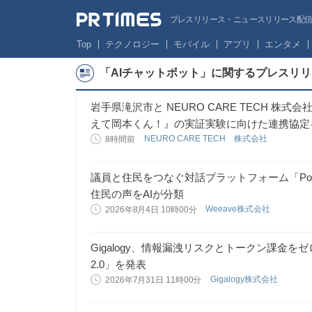
プレスリリース・ニュースリリース配信サー
Top
テクノロジー
モバイル
アプリ
エンタメ
「AIチャットボット」に関するプレスリ
岩手県滝沢市と NEURO CARE TECH 株式
えて岡本くん！』の実証実験に向けた連携協定
NEURO CARE TECH 株式会社
8時間前
議員と住民をつなぐ対話プラットフォーム「Poli
住民の声をAIが分類
Weeave株式会社
2026年8月4日 10時00分
Gigalogy、情報漏洩リスクとトークン課金をゼロ
2.0」を発表
Gigalogy株式会社
2026年7月31日 11時00分