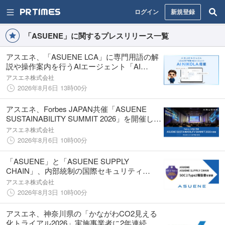
ログイン
新規登録
「ASUENE」に関するプレスリリース一覧
アスエネ、「ASUENE LCA」に専門用語の解
説や操作案内を行うAIエージェント「AI
NIKOLA」を搭載
アスエネ株式会社
2026年8月6日 13時00分
アスエネ、Forbes JAPAN共催「ASUENE
SUSTAINABILITY SUMMIT 2026」を開催し、
満足度92％の高評価を獲得
アスエネ株式会社
2026年8月6日 10時00分
「ASUENE」と「ASUENE SUPPLY
CHAIN」、内部統制の国際セキュリティ
「SOC 2 Type 2 報告書」を受領
アスエネ株式会社
2026年8月3日 10時00分
アスエネ、神奈川県の「かながわCO2見える
化トライアル2026」実施事業者に2年連続で