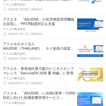
選定
アスエネ株式会社
2026年7月29日 10時00分
アスエネ、「ASUENE」の化学物質管理機能
を拡張し、PRTR制度対応を支援
アスエネ株式会社
2026年7月17日 10時00分
アスエネのタイ法人
ASUENE（THAILAND）、タイ政府の温室効
果ガス管理機構（TGO）の認証を取得
アスエネ株式会社
2026年7月8日 10時00分
アスエネ、東海地区最大級のビジネスカンフ
ァレンス「SamuraiDX 2026 夏 AI編」に登壇
アスエネ株式会社
2026年6月11日 10時00分
アスエネ、「ASUENE」にSSBJ基準・CSRD
対応に向けた財務影響管理サービス
「ASUENE IMPACT」を開始
アスエネ株式会社