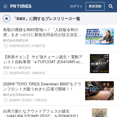
ログイン
新規登録
「BMX」に関するプレスリリース一覧
鳥取の廃校をBMX聖地へ！「人財版令和の
虎」をきっかけに新規合同会社が設立決定！3
名の経営者による共同投資で、アーバンスポ
株式会社EMOLVA
ーツ拠点化推進に榊󠄀原清一が貢献【地方創生
2026年8月6日 21時07分
×1,000万円出資】
【和泉チエン】 サビ強チェーン誕生！電動ア
シスト自転車用「e-TUFCOAT (ES410AR-e)」
2026年9月発売
和泉チエン株式会社
2026年8月5日 10時00分
2026年”TOYO TIRES Downtown BMX"をグラ
ンフロント大阪うめきた広場で開催！！
株式会社GANalliance
2026年7月30日 11時33分
白馬で新たなアウトドアフェスが誕生
「HAKUBA STOMP! FEST」を2026年9月19