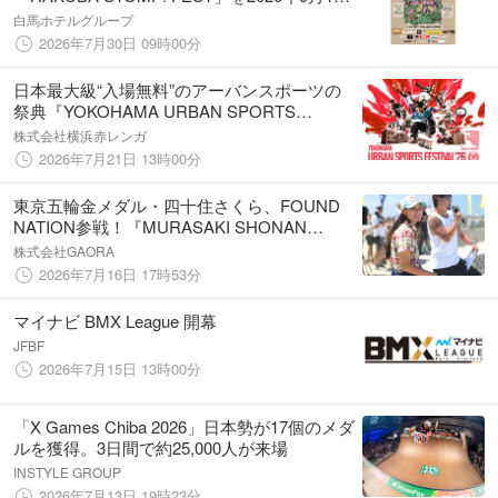
日（土）・20日（日）に初開催
白馬ホテルグループ
2026年7月30日 09時00分
日本最大級“入場無料”のアーバンスポーツの
祭典『YOKOHAMA URBAN SPORTS
FESTIVAL ’26』開催決定！
株式会社横浜赤レンガ
2026年7月21日 13時00分
東京五輪金メダル・四十住さくら、FOUND
NATION参戦！『MURASAKI SHONAN
OPEN 2026』 を無料LIVE配信決定!!!世界基準
株式会社GAORA
のアクションスポーツをリアルタイムで！
2026年7月16日 17時53分
マイナビ BMX League 開幕
JFBF
2026年7月15日 13時00分
「X Games Chiba 2026」日本勢が17個のメダ
ルを獲得。3日間で約25,000人が来場
INSTYLE GROUP
2026年7月13日 19時23分