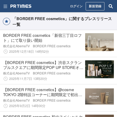
ログイン
新規登録
「BORDER FREE cosmetics」に関するプレスリリース
一覧
BORDER FREE cosmetics「新宿三丁目ロフ
ト」にて取り扱い開始
株式会社AbemaTV BORDER FREE cosmetics
2025年12月18日 14時52分
【BORDER FREE cosmetics】渋谷スクラン
ブルスクエアに期間限定POP UP STOREオー
プン
株式会社AbemaTV BORDER FREE cosmetics
2025年11月7日 13時20分
【BORDER FREE cosmetics】@cosme
TOKYO 2階特設コーナーに期間限定で初出
店！5冠受賞*¹のレチノール*²×ボディケア製
株式会社AbemaTV BORDER FREE cosmetics
品・限定セットも
2025年9月2日 14時00分
BORDER FREE cosmetics 初のスペシャルケ