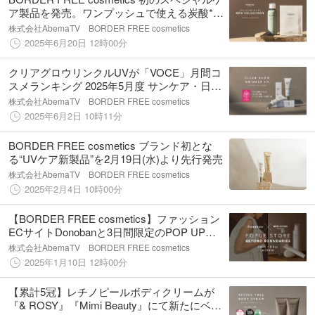
ア製品を発売。ワンプッシュで使える炭酸*パ
ックと美容液シートマスク
株式会社AbemaTV BORDER FREE cosmetics
2025年6月20日 12時00分
クリアグロウリンクルUVが「VOCE」月間コ
スメランキング 2025年5月度 サンケア・日焼
け止め部門にて1位を獲得｜BORDER FREE
株式会社AbemaTV BORDER FREE cosmetics
cosmetics
2025年6月2日 10時11分
BORDER FREE cosmetics ブランド初とな
る“UVケア新製品”を2月19日(水)より先行発売
株式会社AbemaTV BORDER FREE cosmetics
2025年2月4日 10時00分
【BORDER FREE cosmetics】ファッション
ECサイトDonobanと3日間限定のPOP UP
STOREを大阪にオープン
株式会社AbemaTV BORDER FREE cosmetics
2025年1月10日 12時00分
【累計5冠】レチノピールボディクリームが
『& ROSY』『Mimi Beauty』にて新たにベス