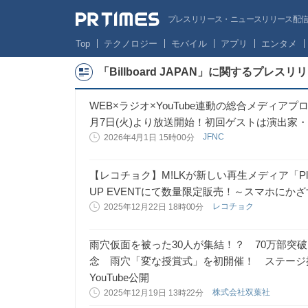
プレスリリース・ニュースリリース配信サー
Top
テクノロジー
モバイル
アプリ
エンタメ
「Billboard JAPAN」に関するプレス
WEB×ラジオ×YouTube連動の総合メディアプロジェクト
月7日(火)より放送開始！初回ゲストは演出家
JFNC
2026年4月1日 15時00分
【レコチョク】M!LKが新しい再生メディア「PlayP
UP EVENTにて数量限定販売！～スマホに
レコチョク
2025年12月22日 18時00分
雨穴仮面を被った30人が集結！？ 70万部突
念 雨穴「変な授賞式」を初開催！ ステージ
YouTube公開
株式会社双葉社
2025年12月19日 13時22分