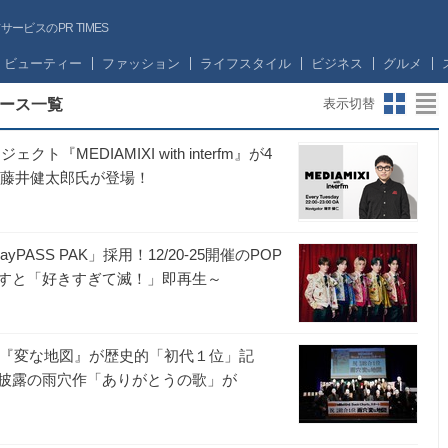
ビスのPR TIMES
ビューティー
ファッション
ライフスタイル
ビジネス
グルメ
リリース一覧
表示切替
『MEDIAMIXI with interfm』が4
・藤井健太郎氏が登場！
ASS PAK」採用！12/20-25開催のPOP
かざすと「好きすぎて滅！」即再生～
破『変な地図』が歴史的「初代１位」記
披露の雨穴作「ありがとうの歌」が