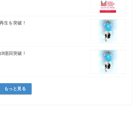
部
回再生を突破！
数8億回突破！
もっと見る