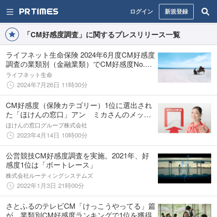
ログイン
新規登録
「CM好感度調査」に関するプレスリリース一覧
ライフネット生命保険 2024年6月度CM好感度
調査の業類別（金融業類）でCM好感度No.1
を獲得
ライフネット生命
2024年7月26日 11時30分
CM好感度（保険カテゴリー）1位に選出され
た「ほけんの窓口」アン ミカさんのメッセ
ージがさらに進化して4月14日（金）全国放映
ほけんの窓口グループ株式会社
開始
2023年4月14日 10時00分
公営競技CM好感度調査を実施。2021年、好
感度1位は「ボートレース」
株式会社ルーティングシステムズ
2022年1月3日 21時00分
さとふるのテレビCM「けっこうやってる」篇
が、業類別CM好感度ランキングで1位を獲得