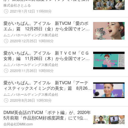
株式会社さとふる
2021年1月12日 11時00分
愛がいちばん。アイフル 新TVCM「愛のポ
エム」篇 12月25日（金）から全国でオンエ
ア開始
ムニノバホールディングス株式会社
2020年12月25日 10時00分
愛がいちばん。アイフル 新ＴＶＣＭ「ＣＧ
女将」編 11月26日（木）から全国でオンエ
ア開始
ムニノバホールディングス株式会社
2020年11月26日 10時00分
愛がいちばん。アイフル 新TVCM「アーテ
ィスティックスイミングの美女」篇 8月26日
（水）から全国でオンエア開始
ムニノバホールディングス株式会社
2020年8月26日 10時30分
DMM英会話のTVCM「ポテト編」が、2020年
5月前期「作品別CM好感度調査」にて1位を
獲得！
合同会社DMM.com