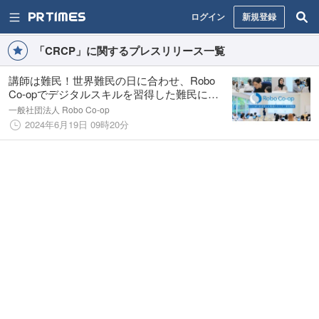
ログイン
新規登録
「CRCP」に関するプレスリリース一覧
講師は難民！世界難民の日に合わせ、Robo
Co-opでデジタルスキルを習得した難民によ
るChat GPTを活用した生成AI研修の申込受付
一般社団法人 Robo Co-op
開始
2024年6月19日 09時20分