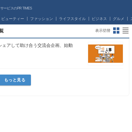
ビスのPR TIMES
ビューティー
ファッション
ライフスタイル
ビジネス
グルメ
覧
表示切替
をシェアして助け合う交流会企画、始動
もっと見る