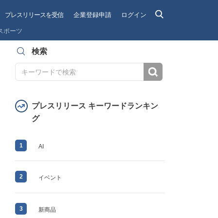
プレスリリースを受信
企業登録申請
ログイン
スポーツ
検索
検索
プレスリリース キーワードランキン
グ
1
AI
2
イベント
3
新商品