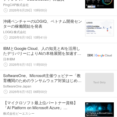
PingCAP株式会社
2026年6月29日 10時00分
沖縄ベンチャーのLOGIQ、ベトナム開発セン
ターの稼働開始を発表
LOGIQ 株式会社
2026年6月19日 10時41分
IBMとGoogle Cloud、人の知見とAIを活用し
たデリバリーによりAIの本格展開を加速する
戦略的協業を発表
日本IBM
2026年6月15日 11時00分
SoftwareOne、Microsoft主催ウェビナー「教
育機関のためのランサムウェア対策はじめの
一歩 ～「見える化」から始めるセキュリティ
SoftwareOne Japan
強化」 に登壇！
2026年6月15日 06時00分
【マイクロソフト最上位パートナー資格】
「AI Platform on Microsoft Azure」
Specialization を取得
株式会社ピーエスシー