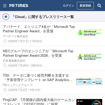
ログイン
新規登録
「Cloud」に関するプレスリリース一覧
アバナード、エンジニア4名が「Microsoft Top
Partner Engineer Award」を受賞
アバナード株式会社
2026年7月31日 11時00分
NECグループのエンジニアが「Microsoft Top
Partner Engineer Award 2026」を受賞
日本電気株式会社
2026年7月29日 12時00分
TISI、データに基づく経営判断を支援する
「予算管理テンプレート on SAP Analytics
Cloud for Planning」提供開始
TISインテックグループ
2026年7月2日 11時10分
PingCAP、7月開催の国内最大級のゲームカン
ファレンス「CEDEC2026」に協賛