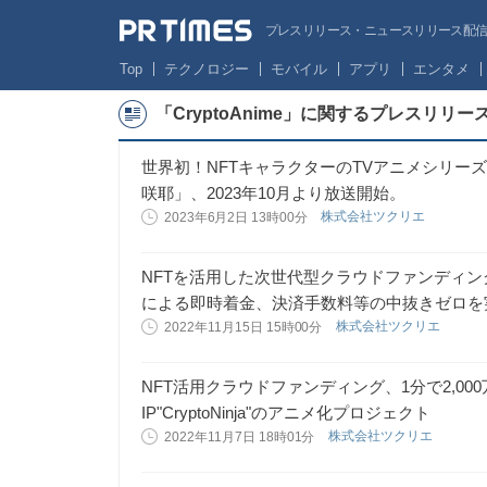
プレスリリース・ニュースリリース配信サー
Top
テクノロジー
モバイル
アプリ
エンタメ
「CryptoAnime」に関するプレスリリー
世界初！NFTキャラクターのTVアニメシリー
咲耶」、2023年10月より放送開始。
株式会社ツクリエ
2023年6月2日 13時00分
NFTを活用した次世代型クラウドファンディング
による即時着金、決済手数料等の中抜きゼロを
株式会社ツクリエ
2022年11月15日 15時00分
NFT活用クラウドファンディング、1分で2,00
IP"CryptoNinja"のアニメ化プロジェクト
株式会社ツクリエ
2022年11月7日 18時01分