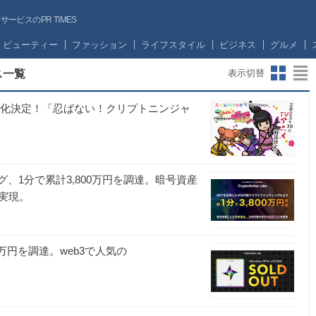
ビスのPR TIMES
ビューティー
ファッション
ライフスタイル
ビジネス
グルメ
ス一覧
表示切替
ズ化決定！「忍ばない！クリプトニンジャ
、1分で累計3,800万円を調達。暗号資産
実現。
0万円を調達。web3で人気の