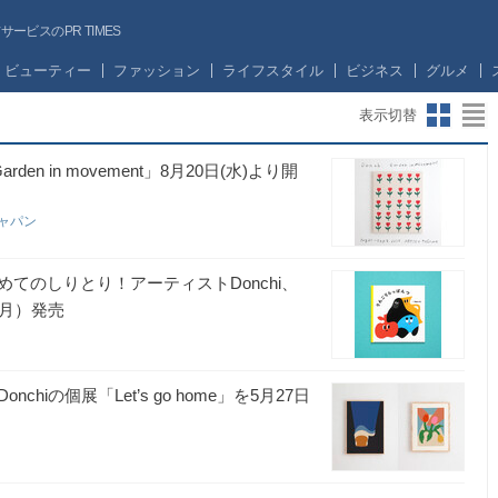
ビスのPR TIMES
ビューティー
ファッション
ライフスタイル
ビジネス
グルメ
表示切替
en in movement」8月20日(水)より開
ジャパン
てのしりとり！アーティストDonchi、
（月）発売
の個展「Let’s go home」を5月27日