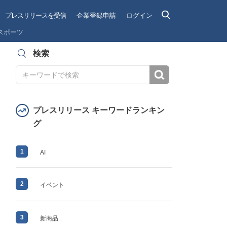
プレスリリースを受信
企業登録申請
ログイン
スポーツ
検索
検索
プレスリリース キーワードランキン
グ
1
AI
2
イベント
3
新商品