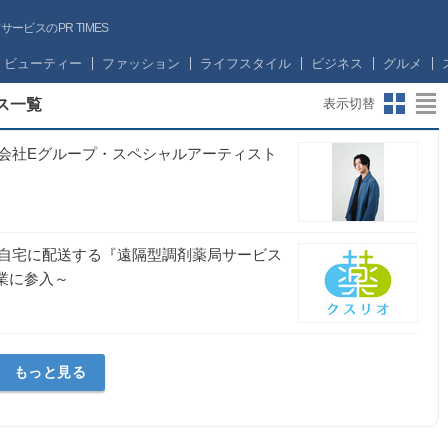
ビスのPR TIMES
ビューティー
ファッション
ライフスタイル
ビジネス
グルメ
ス一覧
表示切替
会社Eグループ・スペシャルアーティスト
自宅に配送する『遠隔型調剤薬局サービス
業に参入～
もっと見る