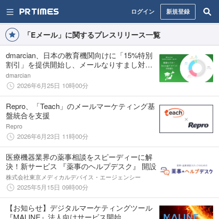
ログイン
新規登録
「Eメール」に関するプレスリリース一覧
dmarcian、日本の教育機関向けに「15%特別
割引」を提供開始し、メールなりすまし対策
の取り組みを強化
dmarcian
2026年6月25日 10時00分
Repro、「Teach」のメールマーケティング基
盤統合を支援
Repro
2026年6月23日 11時00分
医療機器業界の薬事相談をスピーディーに解
決！新サービス 『薬事のヘルプデスク』 開設
株式会社東京メディカルデバイス・エージェンシー
2025年5月15日 09時00分
【お知らせ】デジタルマーケティングツール
『MALINE』法人向けサービス開始