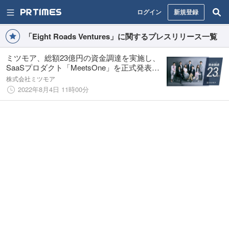
ログイン
新規登録
「Eight Roads Ventures」に関するプレスリリース一覧
ミツモア、総額23億円の資金調達を実施し、
SaaSプロダクト「MeetsOne」を正式発表～
「ミツモア」のサービス経験から生まれた業
株式会社ミツモア
務生産性向上の為のサービス～
2022年8月4日 11時00分