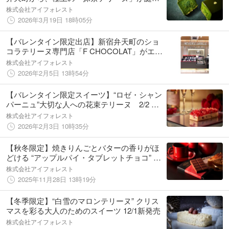
生。F CHOCOLATより店舗限定「極 -
株式会社アイフォレスト
KIWAMI- 抹茶テリーヌ」2026年3月19日発売
2026年3月19日 18時05分
【バレンタイン限定出店】新宿弁天町のショ
コラテリーヌ専門店「F CHOCOLAT」がエキ
ュート大宮に初登場！2月15日（日）まで開催
株式会社アイフォレスト
中
2026年2月5日 13時54分
【バレンタイン限定スイーツ】“ロゼ・シャン
パーニュ”大切な人への花束テリーヌ 2/2 店
舗限定販売
株式会社アイフォレスト
2026年2月3日 10時35分
【秋冬限定】焼きりんごとバターの香りがほ
どける “アップルパイ・タブレットチョコ” 新
発売
株式会社アイフォレスト
2025年11月28日 13時19分
【冬季限定】“白雪のマロンテリーヌ” クリス
マスを彩る大人のためのスイーツ 12/1新発売
株式会社アイフォレスト