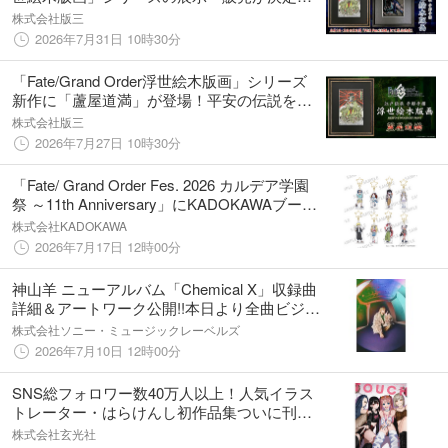
最新作「蘆屋道満」に加え、好評発売中の
株式会社版三
「オベロン・ヴォーティガーン」を間近で見
2026年7月31日 10時30分
られる機会
「Fate/Grand Order浮世絵木版画」シリーズ
新作に「蘆屋道満」が登場！平安の伝説を宿
す法師陰陽師を江戸伝承の手彫り・手摺り木
株式会社版三
版画で表現。限定300部、7月29日（水）より
2026年7月27日 10時30分
予約販売開始
「Fate/ Grand Order Fes. 2026 カルデア学園
祭 ～11th Anniversary」にKADOKAWAブース
出展！ 新規描き下ろしを含む新商品を販
株式会社KADOKAWA
売！！
2026年7月17日 12時00分
神山羊 ニューアルバム「Chemical X」収録曲
詳細＆アートワーク公開!!本日より全曲ビジュ
アライザーがSNSで解禁！
株式会社ソニー・ミュージックレーベルズ
2026年7月10日 12時00分
SNS総フォロワー数40万人以上！人気イラス
トレーター・はらけんし初作品集ついに刊
行！
株式会社玄光社