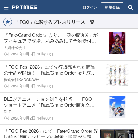
ログイン
新規登録
「FGO」に関するプレスリリース一覧
『Fate/Grand Order』より、「謎の蘭丸X」が
フィギュアで登場。あみあみにて予約受付
中。
大網株式会社
2026年8月5日 16時30分
「FGO Fes. 2026」にて先行販売された商品
の予約が開始！「Fate/Grand Order 藤丸立香
はわからない」の新規描き下ろしグッズをは
株式会社KADOKAWA
じめとした豪華14作品のグッズを手に入れよ
2026年8月3日 12時00分
う！
DLEがアニメーション制作を担当！「FGO」
ショートアニメ『Fate/Grand Order藤丸立香
はわからない』Season4が配信決定！
DLE
2026年8月2日 14時00分
「FGO Fes.2026」にて「Fate/Grand Order 浮
世絵木版画」シリーズの展示・販売が決定！