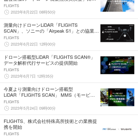
実演が決定
FLIGHTS
2023年8月22日 08時50分
測量向けドローンLiDAR「FLIGHTS
SCAN」、ソニーの「Airpeak S1」との協業を
開始
FLIGHTS
2023年6月22日 12時00分
ドローン搭載型LiDAR「FLIGHTS SCAN®︎」
データ解析代行サービスの提供開始
FLIGHTS
2023年6月7日 12時35分
今夏より測量向けドローン搭載型
LiDAR「FLIGHTS SCAN」 MMS（モービル
マッピングシステム）への対応を開始
FLIGHTS
2023年5月24日 09時00分
FLIGHTS、株式会社特殊高所技術との業務提
携を開始
FLIGHTS