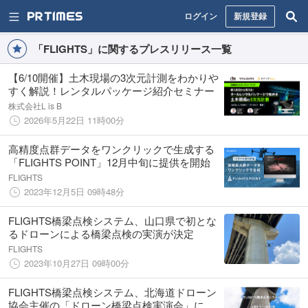
ログイン
新規登録
「FLIGHTS」に関するプレスリリース一覧
【6/10開催】土木現場の3次元計測をわかりや
すく解説！レンタルパッケージ紹介セミナー
株式会社L is B
2026年5月22日 11時00分
高精度点群データをワンクリックで生成する
「FLIGHTS POINT」12月中旬に提供を開始
FLIGHTS
2023年12月5日 09時48分
FLIGHTS橋梁点検システム、山口県で初とな
るドローンによる橋梁点検の実演が決定
FLIGHTS
2023年10月27日 09時00分
FLIGHTS橋梁点検システム、北海道ドローン
協会主催の「ドローン橋梁点検実演会」にて