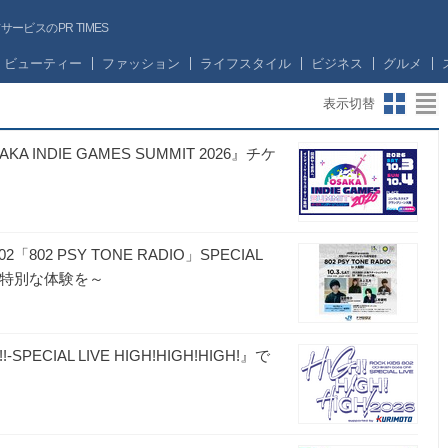
ビスのPR TIMES
ビューティー
ファッション
ライフスタイル
ビジネス
グルメ
表示切替
NDIE GAMES SUMMIT 2026』チケ
2 PSY TONE RADIO」SPECIAL
く特別な体験を～
!-SPECIAL LIVE HIGH!HIGH!HIGH!』で