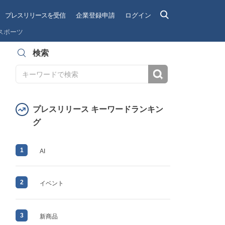
プレスリリースを受信
企業登録申請
ログイン
スポーツ
検索
検索
プレスリリース キーワードランキン
グ
1
AI
2
イベント
3
新商品