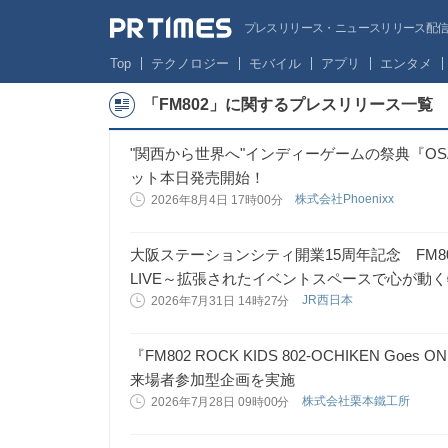
プレスリリース・ニュースリリース配信サー
Top
テクノロジー
モバイル
アプリ
エンタメ
「FM802」に関するプレスリリース一覧
"関西から世界へ"インディーゲームの祭典『OSAKA I
ット本日発売開始！
株式会社Phoenixx
2026年8月4日 17時00分
大阪ステーションシティ開業15周年記念 FM802「80
LIVE～拡張されたイベントスペースで心が動
JR西日本
2026年7月31日 14時27分
『FM802 ROCK KIDS 802-OCHIKEN Goes ON!
来場者参加型企画を実施
株式会社栗本鐵工所
2026年7月28日 09時00分