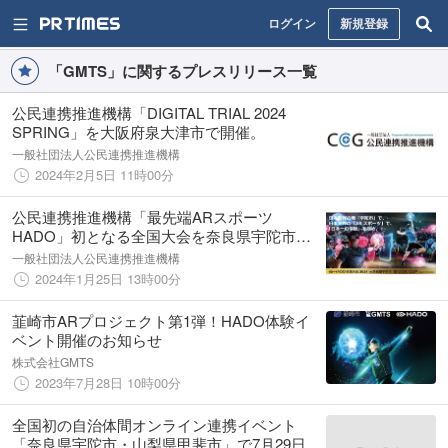
ログイン
新規登録
「GMTS」に関するプレスリリース一覧
公民連携推進機構「DIGITAL TRIAL 2024
SPRING」を大阪府泉大津市で開催。
一般社団法人公民連携推進機構
2024年2月5日 11時00分
公民連携推進機構「最先端ARスポーツ
HADO」初となる全国大会を奈良県宇陀市で
開催。
一般社団法人公民連携推進機構
2024年1月25日 13時00分
韮崎市ARプロジェクト第1弾！HADO体験イ
ベント開催のお知らせ
株式会社GMTS
2023年7月28日 10時00分
全国初の自治体間オンライン連携イベント
「奈良県宇陀市・山梨県甲斐市」で7月29日