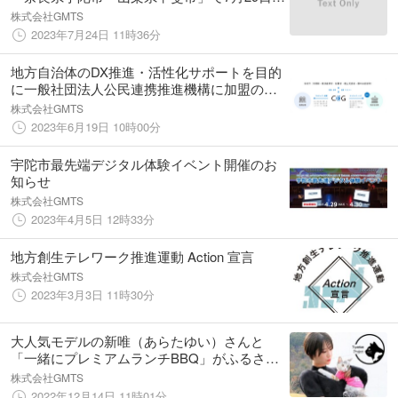
（土）・30日（日）開催！（参加費無料）
株式会社GMTS
2023年7月24日 11時36分
地方自治体のDX推進・活性化サポートを目的
に一般社団法人公民連携推進機構に加盟のお
知らせ
株式会社GMTS
2023年6月19日 10時00分
宇陀市最先端デジタル体験イベント開催のお
知らせ
株式会社GMTS
2023年4月5日 12時33分
地方創生テレワーク推進運動 Action 宣言
株式会社GMTS
2023年3月3日 11時30分
大人気モデルの新唯（あらたゆい）さんと
「一緒にプレミアムランチBBQ」がふるさと
納税活用で実質2000円！ミスSPA！2022グラ
株式会社GMTS
ンプリとランチ！
2022年12月14日 11時01分