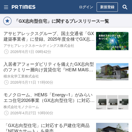
ログイン
新規登録
「GX志向型住宅」に関するプレスリリース一覧
アサヒアレックスグループ、国土交通省「GX
建築事業者」に登録。2025年度全棟でGX志向
型住宅基準を達成し、GX宣言を発表。
アサヒアレックスホールディングス株式会社
2026年6月1日 09時42分
入居者アフォーダビリティを備えたGX志向型
のファミリー層向け賃貸住宅『HEIM MAISO
Ｎ-GX』を発売
積水化学工業株式会社
2026年5月11日 11時00分
モノクローム、HEMS「Energy–1」がみらい
エコ住宅2026事業（GX志向型住宅）に対応。
工事不要で補助金要件を一体で満たせる提案
株式会社モノクローム
を強化
2026年4月27日 10時00分
「GX志向型住宅」に対応する戸建住宅商品
『NEWカサ―ト』を発売