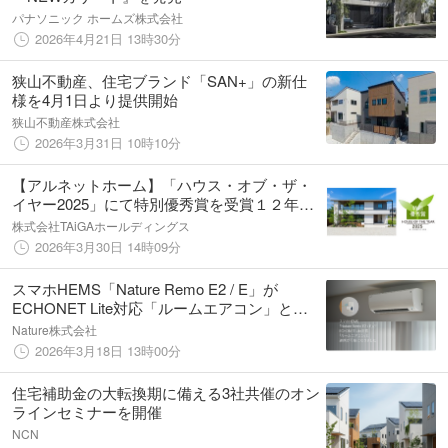
パナソニック ホームズ株式会社
2026年4月21日 13時30分
狭山不動産、住宅ブランド「SAN+」の新仕
様を4月1日より提供開始
狭山不動産株式会社
2026年3月31日 10時10分
【アルネットホーム】「ハウス・オブ・ザ・
イヤー2025」にて特別優秀賞を受賞１２年連
続受賞でGX志向型住宅の普及を加速
株式会社TAiGAホールディングス
2026年3月30日 14時09分
スマホHEMS「Nature Remo E2 / E」が
ECHONET Lite対応「ルームエアコン」との
連携が可能になります
Nature株式会社
2026年3月18日 13時00分
住宅補助金の大転換期に備える3社共催のオン
ラインセミナーを開催
NCN