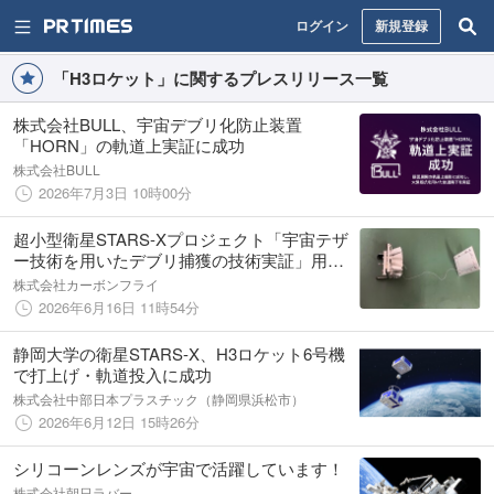
ログイン
新規登録
「H3ロケット」に関するプレスリリース一覧
株式会社BULL、宇宙デブリ化防止装置
「HORN」の軌道上実証に成功
株式会社BULL
2026年7月3日 10時00分
超小型衛星STARS-Xプロジェクト「宇宙テザ
ー技術を用いたデブリ捕獲の技術実証」用の
テザー素材としてカーボンナノチューブを提
株式会社カーボンフライ
供
2026年6月16日 11時54分
静岡大学の衛星STARS-X、H3ロケット6号機
で打上げ・軌道投入に成功
株式会社中部日本プラスチック（静岡県浜松市）
2026年6月12日 15時26分
シリコーンレンズが宇宙で活躍しています！
株式会社朝日ラバー