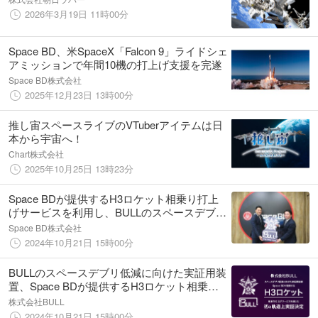
2026年3月19日 11時00分
Space BD、米SpaceX「Falcon 9」ライドシェ
アミッションで年間10機の打上げ支援を完遂
Space BD株式会社
2025年12月23日 13時00分
推し宙スペースライブのVTuberアイテムは日
本から宇宙へ！
Chart株式会社
2025年10月25日 13時23分
Space BDが提供するH3ロケット相乗り打上
げサービスを利用し、BULLのスペースデブリ
低減に向けた実証用装置の打上げが決定
Space BD株式会社
2024年10月21日 15時00分
BULLのスペースデブリ低減に向けた実証用装
置、Space BDが提供するH3ロケット相乗り
打上げサービスを通じた初の軌道上実証の実
株式会社BULL
施が決定
2024年10月21日 15時00分