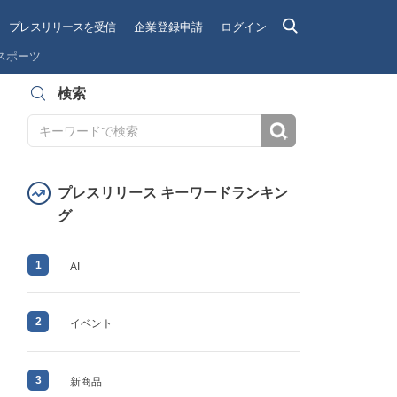
プレスリリースを受信
企業登録申請
ログイン
スポーツ
検索
検索
プレスリリース キーワードランキン
グ
1
AI
2
イベント
3
新商品