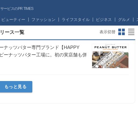
ビスのPR TIMES
ビューティー
ファッション
ライフスタイル
ビジネス
グルメ
リリース一覧
表示切替
ナッツバター専門ブランド【HAPPY
ルなピーナッツバター工場に。初の実店舗も併
もっと見る