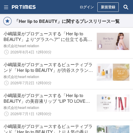
ログイン
新規登録
「Her lip to BEAUTY」に関するプレスリリース一覧
小嶋陽菜がプロデュースする「Her lip to
BEAUTY」より“グラスヘア” に仕立てる高輝
度ヘアオイルが新登場
株式会社heart relation
2026年8月4日 12時00分
小嶋陽菜がプロデュースするビューティブラ
ンド「Her lip to BEAUTY」が渋谷スクランブ
ルスクエアにてPOP UP SHOPを期間限定オ
株式会社heart relation
ープン！
2026年7月2日 12時00分
小嶋陽菜がプロデュースする「Her lip to
BEAUTY」の美容液リップ “LIP TO LOVE
SERUM” が2026年上半期ベストコスメ3冠を
株式会社heart relation
受賞
2026年7月1日 12時00分
小嶋陽菜がプロデュースするビューティブラ
ンド「Her lip to BEAUTY」より人気の香りを