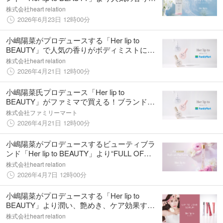
纏える冷感ボディミストが数量限定で登場！
株式会社heart relation
2026年6月23日 12時00分
小嶋陽菜がプロデュースする「Her lip to
BEAUTY」で人気の香りがボディミストにな
って全国のファミリーマートに登場！
株式会社heart relation
2026年4月21日 12時00分
小嶋陽菜氏プロデュース「Her lip to
BEAUTY」がファミマで買える！ブランド初
の「ボディミスト」がファミマ限定で新登
株式会社ファミリーマート
場 ブランドで人気の香り3種を4月24日
2026年4月21日 12時00分
（金）から順次発売
小嶋陽菜がプロデュースするビューティブラ
ンド「Her lip to BEAUTY」より“FULL OF
LOVE”の香りのロールオンパフュームオイル
株式会社heart relation
が数量限定で登場！
2026年4月7日 12時00分
小嶋陽菜がプロデュースする「Her lip to
BEAUTY」より潤い、艶めき、ケア効果すべ
てが叶う美容液リップ“LIP TO LOVE
株式会社heart relation