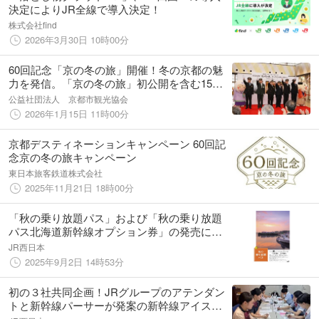
決定によりJR全線で導入決定！
株式会社find
2026年3月30日 10時00分
60回記念「京の冬の旅」開催！冬の京都の魅
力を発信。「京の冬の旅」初公開を含む15か
所の非公開文化財を特別公開！
公益社団法人 京都市観光協会
2026年1月15日 11時00分
京都デスティネーションキャンペーン 60回記
念京の冬の旅キャンペーン
東日本旅客鉄道株式会社
2025年11月21日 18時00分
「秋の乗り放題パス」および「秋の乗り放題
パス北海道新幹線オプション券」の発売につ
いて
JR西日本
2025年9月2日 14時53分
初の３社共同企画！JRグループのアテンダン
トと新幹線パーサーが発案の新幹線アイス
「岡山県産シャインマスカット」が3/1５に登