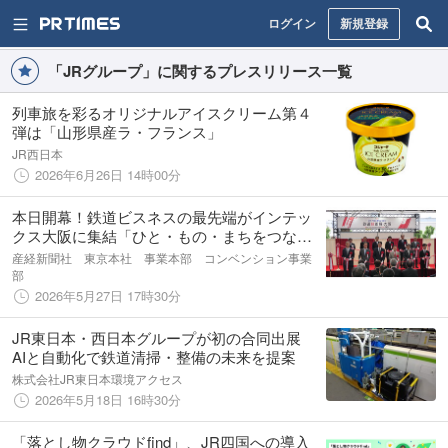
ログイン
新規登録
「JRグループ」に関するプレスリリース一覧
列車旅を彩るオリジナルアイスクリーム第４
弾は「山形県産ラ・フランス」
JR西日本
2026年6月26日 14時00分
本日開幕！鉄道ビスネスの最先端がインテッ
クス大阪に集結「ひと・もの・まちをつな
ぐ」をテーマとした鉄道ビジネス展示会「第2
産経新聞社 東京本社 事業本部 コンベンション事業
回鉄道技術展・大阪2026」
部
2026年5月27日 17時30分
JR東日本・西日本グループが初の合同出展
AIと自動化で鉄道清掃・整備の未来を提案
株式会社JR東日本環境アクセス
2026年5月18日 16時30分
「落とし物クラウドfind」、JR四国への導入