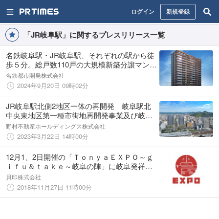
ログイン
新規登録
「JR岐阜駅」に関するプレスリリース一覧
名鉄岐阜駅・JR岐阜駅、それぞれの駅から徒
歩５分。総戸数110戸の大規模新築分譲マンシ
ョン「メイツ岐阜」好評につき、9月21日(土)
名鉄都市開発株式会社
より第２期モデルルームグランドオープン
2024年9月20日 09時02分
JR岐阜駅北側2地区一体の再開発 岐阜駅北
中央東地区第一種市街地再開発事業及び岐阜
駅北中央西地区第一種市街地再開発事業 市
野村不動産ホールディングス株式会社
街地再開発組合設立のお知らせ
2023年3月22日 14時00分
12月1、2日開催の「ＴｏｎｙａＥＸＰＯ～ｇ
ｉｆｕ＆ｔａｋｅ～岐阜の陣」に岐阜発祥の
貝印が初のブース出店！～カミソリアイス無
貝印株式会社
料提供や商品展示、販売を実施～
2018年11月27日 11時00分