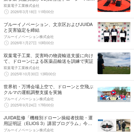
02」で協力
双葉電子工業株式会社
2026年3月18日 11時00分
ブルーイノベーション、文京区およびJUIDA
と災害協定を締結
ブルーイノベーション株式会社
2026年1月27日 10時00分
双葉電子工業、災害時の物資輸送支援に向け
て、ドローンによる医薬品輸送を訓練で実証
双葉電子工業株式会社
2025年10月30日 13時00分
世界初・万博会場上空で、ドローンと空飛ぶ
クルマの運航調整支援を実施
ブルーイノベーション株式会社
2025年9月24日 17時00分
JUIDA監修「機種別ドローン操縦者技能・運
用証明証（ELIOS 3）講習プログラム」今秋
始動へ
ブルーイノベーション株式会社