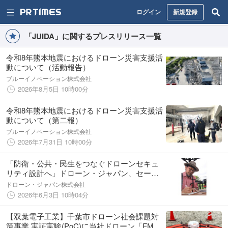
ログイン
新規登録
「JUIDA」に関するプレスリリース一覧
令和8年熊本地震におけるドローン災害支援活
動について（活動報告）
ブルーイノベーション株式会社
2026年8月5日 10時00分
令和8年熊本地震におけるドローン災害支援活
動について（第二報）
ブルーイノベーション株式会社
2026年7月31日 10時00分
「防衛・公共・民生をつなぐドローンセキュ
リティ設計へ」ドローン・ジャパン、セーフ
ティ・セキュリティコンサルティングを拡大
ドローン・ジャパン株式会社
2026年6月3日 10時04分
【双葉電子工業】千葉市ドローン社会課題対
策事業 実証実験(PoC)に当社ドローン「FMC-